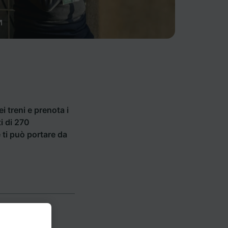
ei treni e prenota i
ti di 270
e ti può portare da