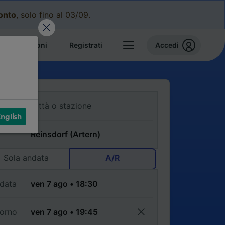
conto
, solo fino al 03/09.
e prenotazioni
Registrati
Accedi
nglish
Sola andata
A/R
data
torno