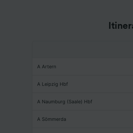
farlo.
Noi e i 
Utilizza
Itine
caratter
informaz
personal
ricerche
Elenco d
A Artern
A Leipzig Hbf
A Naumburg (Saale) Hbf
A Sömmerda