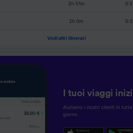
2h 51m
0:3
2h 0m
0:3
Vedi altri itinerari
I tuoi viaggi ini
Aiutiamo i nostri clienti in tut
giorno.