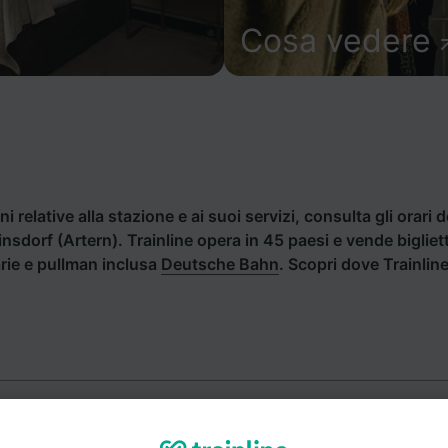
Cosa vedere
i relative alla stazione e ai suoi servizi, consulta gli orari d
einsdorf (Artern). Trainline opera in 45 paesi e vende bigliet
rie e pullman inclusa
Deutsche Bahn
. Scopri dove Trainlin