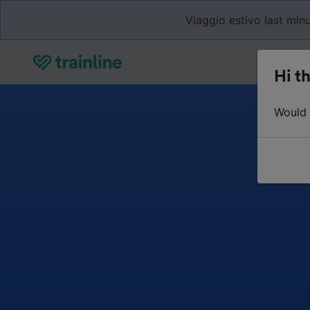
Viaggio estivo last minu
Hi th
Would y