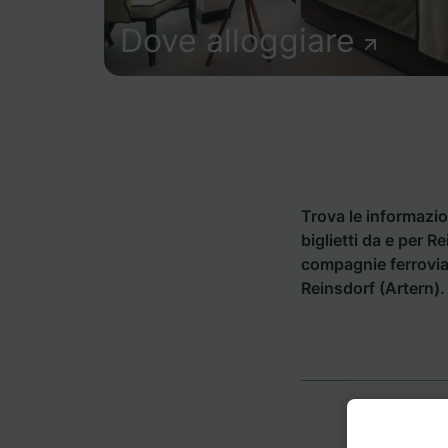
Dove alloggiare
Trova le informazion
biglietti da e per R
compagnie ferrovia
Reinsdorf (Artern).