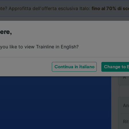
te? Approfitta dell'offerta esclusiva Italo:
fino al 70% di s
Business
Carrello
Le mi
ere,
ou like to view Trainline in English?
Da
Continua in italiano
Change to E
A
An
Ri