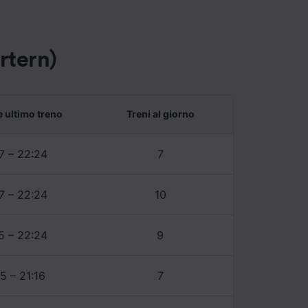
rtern)
annunci,
e ultimo treno
Treni al giorno
7 – 22:24
7
7 – 22:24
10
5 – 22:24
9
5 – 21:16
7