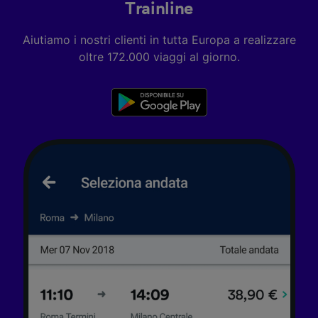
Trainline
personalizzati, misurazione delle prestazioni
dei contenuti e degli annunci, ricerche sul
Aiutiamo i nostri clienti in tutta Europa a realizzare
pubblico, sviluppo di servizi.
oltre 172.000 viaggi al giorno.
Elenco dei partner (fornitori)