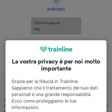
Indirizzo
73054 Presicce
Italy
La vostra privacy è per noi molto
importante
Grazie per la fiducia in Trainline.
Stazione di Presicce-Acquarica
Sappiamo che il trattamento dei tuoi dati
personali è una grande responsabilità.
La stazione ferroviaria di Presicce - Acquarica, si
Ecco come proteggiamo le tue
trova in Puglia, al servizio dei centri abitati omonimi, in
informazioni.
provincia di Lecce ed è posta lungo la linea ferroviaria