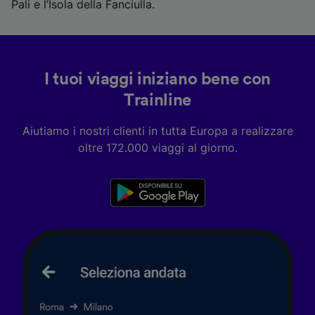
Scansione attiva delle caratteristiche del
Pali e l’Isola della Fanciulla.
dispositivo ai fini dell’identificazione.
Archiviare informazioni su dispositivo e/o
accedervi. Pubblicità e contenuti
personalizzati, misurazione delle prestazioni
dei contenuti e degli annunci, ricerche sul
I tuoi viaggi iniziano bene con
pubblico, sviluppo di servizi.
Trainline
Elenco dei partner (fornitori)
Aiutiamo i nostri clienti in tutta Europa a realizzare
oltre 172.000 viaggi al giorno.