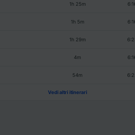
1h 25m
6:1
1h 5m
6:1
1h 29m
6:2
4m
6:1
54m
6:2
Vedi altri itinerari