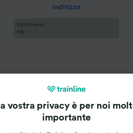
Indirizzo
55016 Porcari
Italy
a vostra privacy è per noi mol
importante
Stazione di Porcari