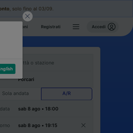
conto
, solo fino al 03/09.
e prenotazioni
Registrati
Accedi
nglish
Sola andata
A/R
data
torno