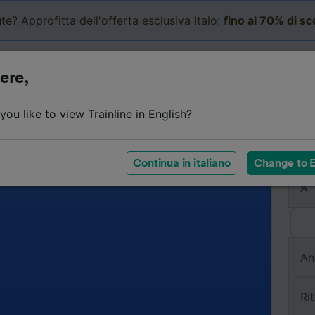
te? Approfitta dell'offerta esclusiva Italo:
fino al 70% di s
Business
Carrello
Le mi
ere,
ou like to view Trainline in English?
Da
Continua in italiano
Change to E
A
An
Ri