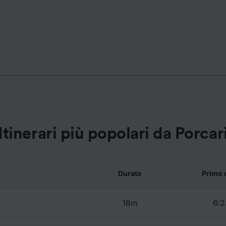
ei partner (fornitori)
Itinerari più popolari da Porcar
Durata
Primo 
18m
6:2