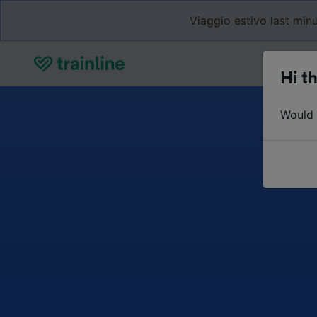
Viaggio estivo last minu
Hi th
Would y