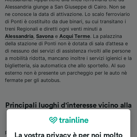
Alessandria giunge a San Giuseppe di Cairo. Non se
ne conosce la data di attivazione. Lo scalo ferroviario
di Ponti è costituito da due binari, su cui transitano i
treni Regionali e diretti ogni venti minuti a
Alessandria
,
Savona
e
Acqui Terme
. La palazzina
della stazione di Ponti non è dotata di sala d’attesa e
di nessuno dei servizi di assistenza rivolti alle persone
a mobilità ridotta, mancano inoltre i servizi igienici e la
biglietteria, sia automatica che allo sportello. Al suo
esterno non è presente un parcheggio per le auto nè
fermate per gli autobus.
Principali luoghi d'interesse vicino alla
stazione di Ponti
Ponti è l’occasione per poter visitare la Torre di
La vostra privacy è per noi molto