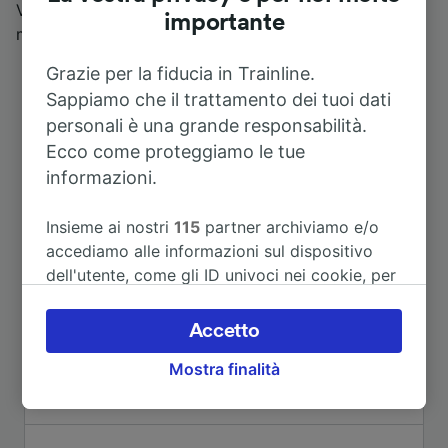
Vengore, il Parco d’Arte Quarelli che ospita spesso
importante
mostre d’arte e il Ponte sul Bormida.
Grazie per la fiducia in Trainline.
Sappiamo che il trattamento dei tuoi dati
personali è una grande responsabilità.
Ecco come proteggiamo le tue
informazioni.
Insieme ai nostri
115
partner archiviamo e/o
accediamo alle informazioni sul dispositivo
Itinerari più popolari da Ponti
dell'utente, come gli ID univoci nei cookie, per
il trattamento dei dati personali. È possibile
accettare o gestire le proprie scelte facendo
Accetto
Durata
clic di seguito, tra cui il proprio diritto di
Mostra finalità
opporsi sulla base di un interesse legittimo o
A Alessandria
comunque in qualsiasi momento nella pagina
58m
dell'informativa sulla privacy. Queste scelte
verranno segnalate ai nostri partner e non