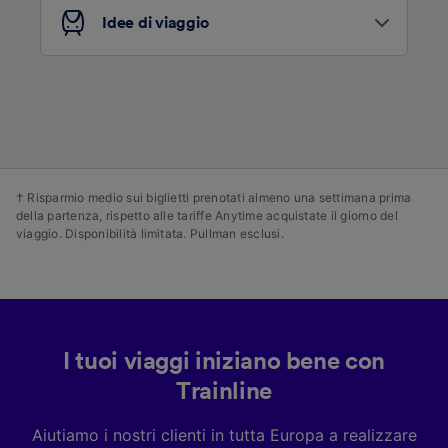
dei contenuti e degli annunci, ricerche sul
pubblico, sviluppo di servizi.
Idee di viaggio
Elenco dei partner (fornitori)
† Risparmio medio sui biglietti prenotati almeno una settimana prima
della partenza, rispetto alle tariffe Anytime acquistate il giorno del
viaggio. Disponibilità limitata. Pullman esclusi.
I tuoi viaggi iniziano bene con
Trainline
Aiutiamo i nostri clienti in tutta Europa a realizzare