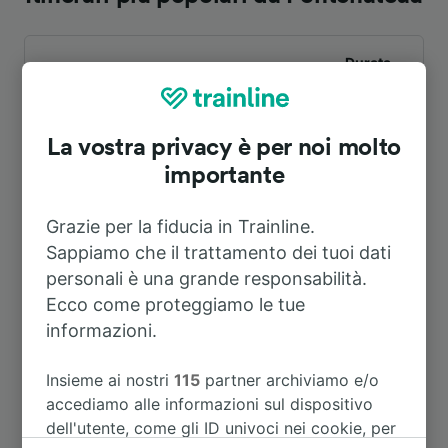
Durata
A Nantes
32m
La vostra privacy è per noi molto
importante
A St-Nazaire
32m
Grazie per la fiducia in Trainline.
A Redon
17m
Sappiamo che il trattamento dei tuoi dati
personali è una grande responsabilità.
A Quimper
2h 9m
Ecco come proteggiamo le tue
informazioni.
A Menton
11h 7m
Insieme ai nostri
115
partner archiviamo e/o
accediamo alle informazioni sul dispositivo
A Montreuil-sur-Ille
1h 54m
dell'utente, come gli ID univoci nei cookie, per