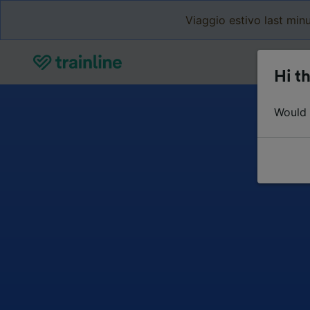
Viaggio estivo last minu
Hi th
Would y