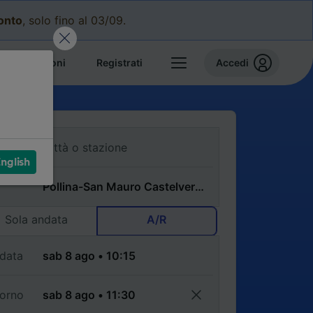
conto
, solo fino al 03/09.
e prenotazioni
Registrati
Accedi
nglish
Sola andata
A/R
data
torno