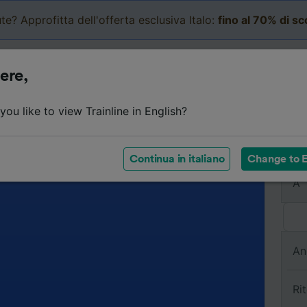
te? Approfitta dell'offerta esclusiva Italo:
fino al 70% di s
Business
Carrello
Le mi
ere,
ou like to view Trainline in English?
Da
Continua in italiano
Change to E
A
An
Ri