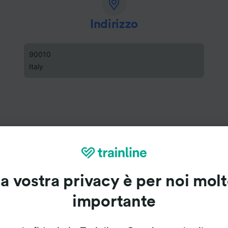
Indirizzo
90010
Italy
a vostra privacy è per noi mol
importante
ne di Pollina – San M