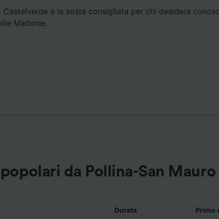
 Castelverde è la sosta consigliata per chi desidera conosc
ei partner (fornitori)
delle Madonie.
ù popolari da Pollina-San Maur
Durata
Primo 