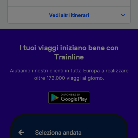
Utilizzare dati di geolocalizzazione precisi.
Scansione attiva delle caratteristiche del
dispositivo ai fini dell’identificazione.
Vedi altri itinerari
Archiviare informazioni su dispositivo e/o
accedervi. Pubblicità e contenuti
personalizzati, misurazione delle prestazioni
dei contenuti e degli annunci, ricerche sul
pubblico, sviluppo di servizi.
I tuoi viaggi iniziano bene con
Elenco dei partner (fornitori)
Trainline
Aiutiamo i nostri clienti in tutta Europa a realizzare
oltre 172.000 viaggi al giorno.