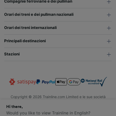
Compagnie ferroviarie e dei pullman
Orari dei treni e dei pullman nazionali
Orari dei treni internazionali
Principali destinazioni
Stazioni
Copyright © 2026 Trainline.com Limited e le sue società
affiliate. Tutti i diritti riservati.
Hi there,
Trainline.com Limited è registrata in Inghilterra e Galles. Società
n. 3846791. Sede legale: 1 Stonecutter St, EC4A 4AH, Londra,
Would you like to view Trainline in English?