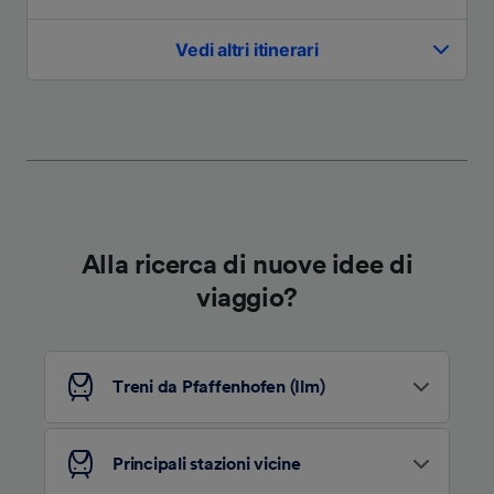
Noi e i nostri partner trattiamo i dati per
fornire:
Vedi altri itinerari
Utilizzare dati di geolocalizzazione precisi.
Scansione attiva delle caratteristiche del
dispositivo ai fini dell’identificazione.
Archiviare informazioni su dispositivo e/o
accedervi. Pubblicità e contenuti
personalizzati, misurazione delle prestazioni
dei contenuti e degli annunci, ricerche sul
pubblico, sviluppo di servizi.
Elenco dei partner (fornitori)
Alla ricerca di nuove idee di
viaggio?
Treni da Pfaffenhofen (Ilm)
Principali stazioni vicine