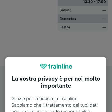
13:30 - 17:00
Sabato
—
Domenica
—
Festivi
—
La vostra privacy è per noi molto
importante
Grazie per la fiducia in Trainline.
Itinerari più popolari da
Sappiamo che il trattamento dei tuoi dati
Pfaffenhofen (Ilm)
personali è una grande responsabilità.