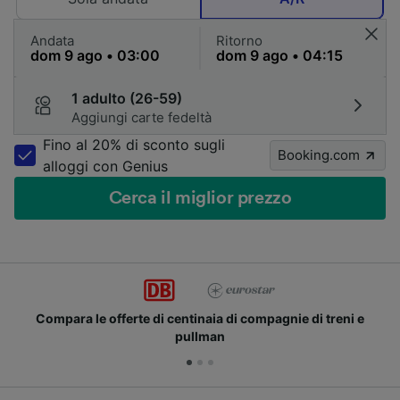
Andata
Ritorno
1 adulto (26-59)
Aggiungi carte fedeltà
Fino al 20% di sconto sugli
Booking.com
alloggi con Genius
Cerca il miglior prezzo
naia di compagnie di treni e
Unisciti ai milioni di ute
lman