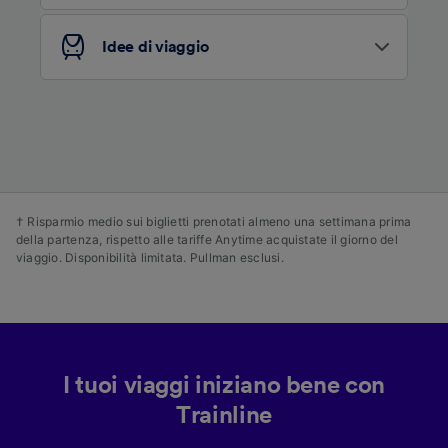
dei contenuti e degli annunci, ricerche sul
pubblico, sviluppo di servizi.
Idee di viaggio
Elenco dei partner (fornitori)
† Risparmio medio sui biglietti prenotati almeno una settimana prima
della partenza, rispetto alle tariffe Anytime acquistate il giorno del
viaggio. Disponibilità limitata. Pullman esclusi.
I tuoi viaggi iniziano bene con
Trainline