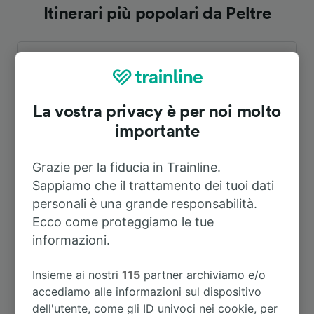
Itinerari più popolari da Peltre
Durata
A Metz
6m
La vostra privacy è per noi molto
importante
A Forbach
3h 27m
Grazie per la fiducia in Trainline.
A Lussemburgo
44m
Sappiamo che il trattamento dei tuoi dati
personali è una grande responsabilità.
Ecco come proteggiamo le tue
A Nantes
5h 48m
informazioni.
A St-Avold
32m
Insieme ai nostri
115
partner archiviamo e/o
accediamo alle informazioni sul dispositivo
dell'utente, come gli ID univoci nei cookie, per
A Thionville
44m