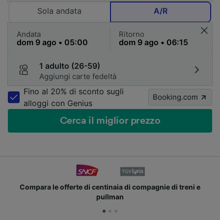
Sola andata
A/R
Andata
Ritorno
1 adulto (26-59)
Aggiungi carte fedeltà
Fino al 20% di sconto sugli
Booking.com
alloggi con Genius
Cerca il miglior prezzo
le offerte di centinaia di compagnie di treni e
Unisci
pullman