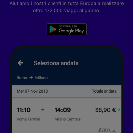
Aiutiamo i nostri clienti in tutta Europa a realizzare
oltre 172.000 viaggi al giorno.