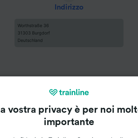
Indirizzo
Worthstraße 36
31303 Burgdorf
Deutschland
a vostra privacy è per noi mol
importante