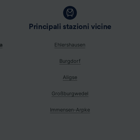
Principali stazioni vicine
a
Ehlershausen
Burgdorf
Aligse
Großburgwedel
Immensen-Arpke