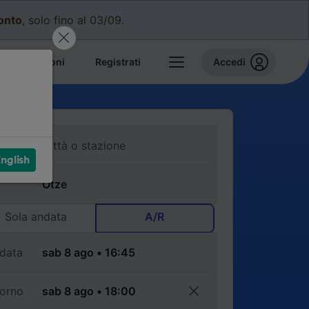
conto
, solo fino al 03/09.
e prenotazioni
Registrati
Accedi
nglish
Sola andata
A/R
data
torno