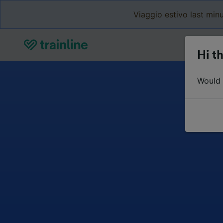
Viaggio estivo last minu
Hi th
Would y