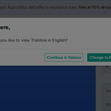
te? Approfitta dell'offerta esclusiva Italo:
fino al 70% di s
Business
Carrello
Le mi
ere,
ou like to view Trainline in English?
Da
Continua in italiano
Change to E
A
An
Ri