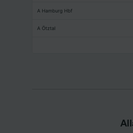
A Hamburg Hbf
Elenco d
A Ötztal
All