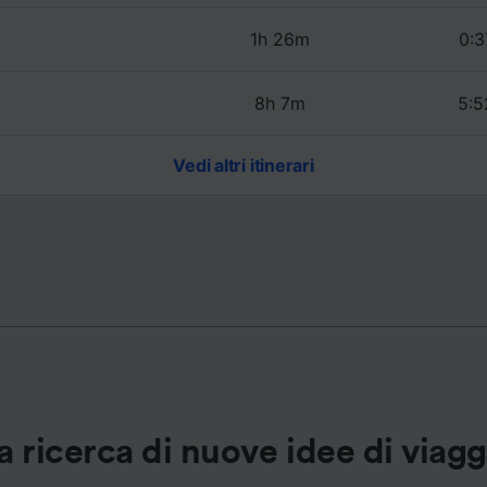
1h 26m
0:3
ei partner (fornitori)
8h 7m
5:5
Vedi altri itinerari
a ricerca di nuove idee di viag