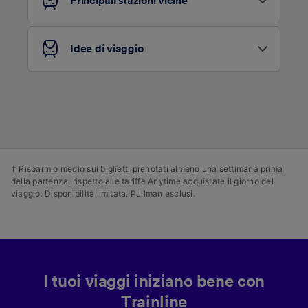
Principali stazioni vicine
personalizzati, misurazione delle prestazioni
dei contenuti e degli annunci, ricerche sul
pubblico, sviluppo di servizi.
Idee di viaggio
Elenco dei partner (fornitori)
† Risparmio medio sui biglietti prenotati almeno una settimana prima
della partenza, rispetto alle tariffe Anytime acquistate il giorno del
viaggio. Disponibilità limitata. Pullman esclusi.
I tuoi viaggi iniziano bene con
Trainline