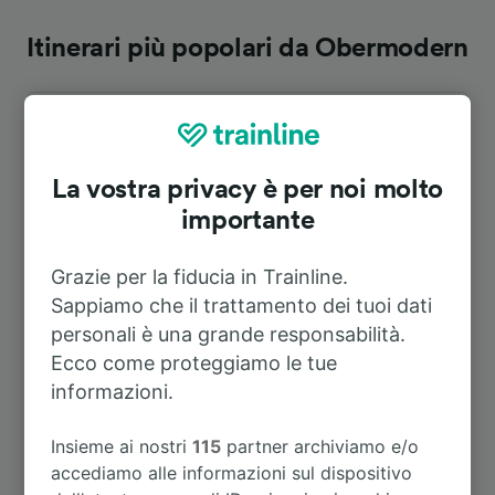
Itinerari più popolari da Obermodern
Durata
A Strasburgo
25m
La vostra privacy è per noi molto
importante
A Belfort-Ville
2h 29m
Grazie per la fiducia in Trainline.
Sappiamo che il trattamento dei tuoi dati
A Bischheim
55m
personali è una grande responsabilità.
Ecco come proteggiamo le tue
A Calw
2h 39m
informazioni.
Insieme ai nostri
115
partner archiviamo e/o
A Diemeringen
27m
accediamo alle informazioni sul dispositivo