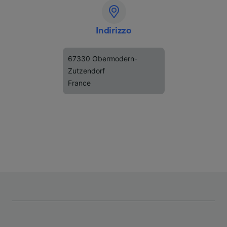
Indirizzo
67330 Obermodern-
Zutzendorf
France