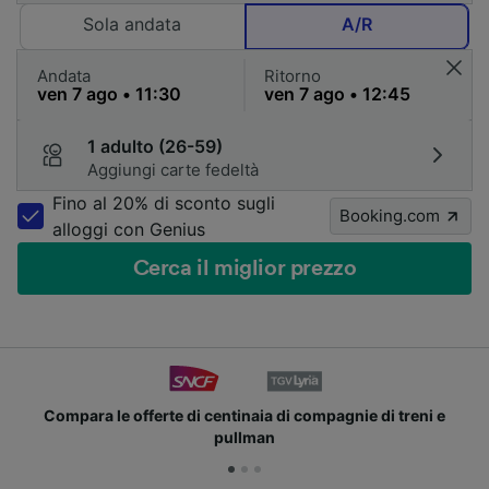
Sola andata
A/R
Andata
Ritorno
1 adulto (26-59)
Aggiungi carte fedeltà
Fino al 20% di sconto sugli
Booking.com
alloggi con Genius
Cerca il miglior prezzo
le offerte di centinaia di compagnie di treni e
Unisci
pullman