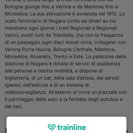
Bologna giunge fino a Verona e da Mantova fino a
Monselice. La sua attivazione è avvenuta nel 1912. Lo
scalo ferroviario di Nogara conta sei binari su cui
transitano ogni giorno i treni Regionali e Regionali
Veloci, svolti tutti da Trenitalia, che con la frequenza
di un passaggio ogni dieci minuti circa, collegano con
Verona Porta Nuova, Bologna Centrale, Mantova,
Monselice, Rovereto, Trento e Este. La palazzina della
stazione di Nogara è dotata di servizi di assistenza
alle persone a ridotta mobilità, e dispone di
biglietteria, di un bar, della sala d’attesa, dei servizi
igienici, dell’edicola e di un sistema di
videosorveglianza. All’esterno si trova un piazzale con
il parcheggio delle auto e la fermata degli autobus e
dei taxi.
Principali luoghi d'interesse vicino alla