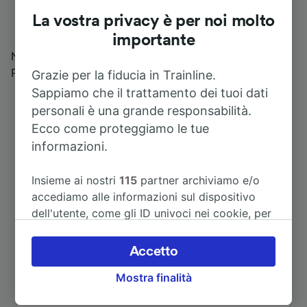
stazione di Nogara
La vostra privacy è per noi molto
importante
Nogara è la sosta ideale per chi desidera conoscere il
Parco Valle del Menago.
Grazie per la fiducia in Trainline.
Sappiamo che il trattamento dei tuoi dati
personali è una grande responsabilità.
Ecco come proteggiamo le tue
informazioni.
Insieme ai nostri
115
partner archiviamo e/o
accediamo alle informazioni sul dispositivo
dell'utente, come gli ID univoci nei cookie, per
il trattamento dei dati personali. È possibile
Itinerari più popolari da Nogara
accettare o gestire le proprie scelte facendo
Accetto
clic di seguito, tra cui il proprio diritto di
Mostra finalità
opporsi sulla base di un interesse legittimo o
Durata
comunque in qualsiasi momento nella pagina