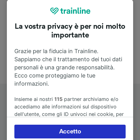
Indirizzo
La vostra privacy è per noi molto
Deutschland
importante
Grazie per la fiducia in Trainline.
Sappiamo che il trattamento dei tuoi dati
personali è una grande responsabilità.
Ecco come proteggiamo le tue
informazioni.
Insieme ai nostri
115
partner archiviamo e/o
accediamo alle informazioni sul dispositivo
dell'utente, come gli ID univoci nei cookie, per
il trattamento dei dati personali. È possibile
accettare o gestire le proprie scelte facendo
Itinerari più popolari da
Accetto
clic di seguito, tra cui il proprio diritto di