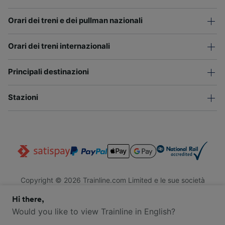
Orari dei treni e dei pullman nazionali
Orari dei treni internazionali
Principali destinazioni
Stazioni
Copyright © 2026 Trainline.com Limited e le sue società
affiliate. Tutti i diritti riservati.
Hi there,
Trainline.com Limited è registrata in Inghilterra e Galles. Società
n. 3846791. Sede legale: 1 Stonecutter St, EC4A 4AH, Londra,
Would you like to view Trainline in English?
Regno Unito. Partita IVA: 791 7261 06.