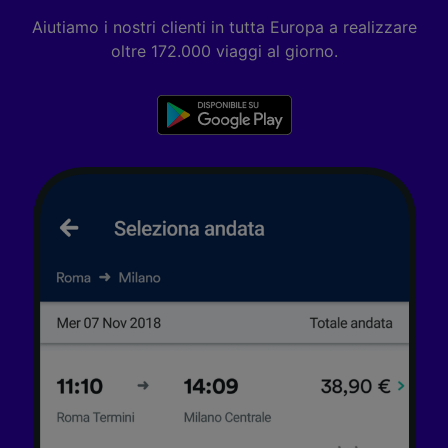
personalizzati, misurazione delle prestazioni
dei contenuti e degli annunci, ricerche sul
Aiutiamo i nostri clienti in tutta Europa a realizzare
pubblico, sviluppo di servizi.
oltre 172.000 viaggi al giorno.
Elenco dei partner (fornitori)