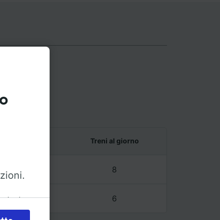
to
utour
e ultimo treno
Treni al giorno
6 – 20:20
8
zioni.
6 – 20:20
6
azioni