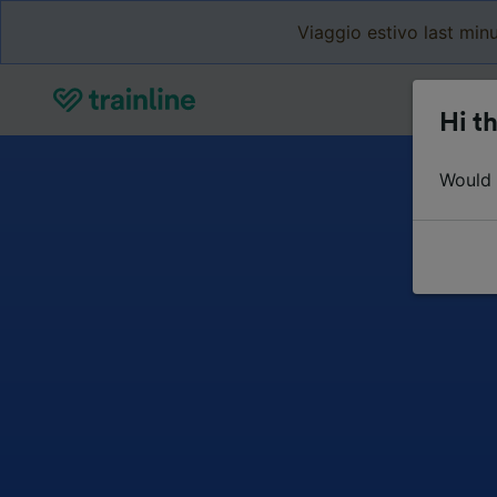
Viaggio estivo last minu
Hi th
Would y