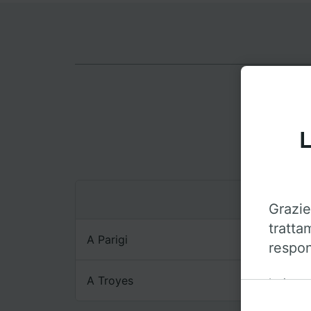
L
Itin
Grazie
tratta
A Parigi
respon
A Troyes
Insieme 
sul disp