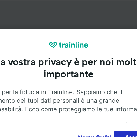
a vostra privacy è per noi mol
erari più popolari da Neuvy-Sa
importante
Durata
Primo 
 per la fiducia in Trainline. Sappiamo che il
mento dei tuoi dati personali è una grande
2h 22m
5:5
sabilità. Ecco come proteggiamo le tue informa
49m
5:5
ai nostri
115
partner archiviamo e/o accediamo alle inform
ositivo dell'utente, come gli ID univoci nei cookie, per il