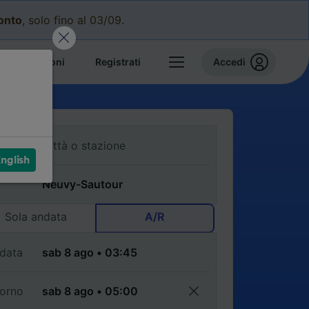
conto
, solo fino al 03/09.
e prenotazioni
Registrati
Accedi
nglish
Sola andata
A/R
data
torno