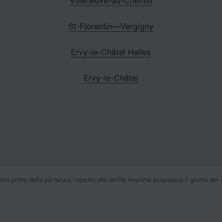
Villeneuve-au-Chemin
St-Florentin—Vergigny
Ervy-le-Châtel Halles
Ervy-le-Châtel
a prima della partenza, rispetto alle tariffe Anytime acquistate il giorno del v