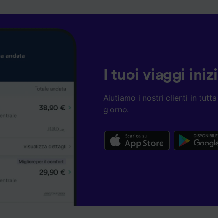
I tuoi viaggi ini
Aiutiamo i nostri clienti in tut
giorno.