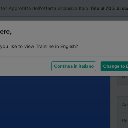
te? Approfitta dell'offerta esclusiva Italo:
fino al 70% di s
Business
Carrello
Le mi
ere,
ou like to view Trainline in English?
Da
Continua in italiano
Change to E
A
An
Ri