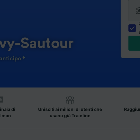
uvy-Sautour
anticipo †
inaia di
Unisciti ai milioni di utenti che
Raggiun
llman
usano già Trainline