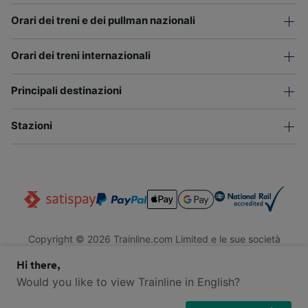
Orari dei treni e dei pullman nazionali
Orari dei treni internazionali
Principali destinazioni
Stazioni
Copyright © 2026 Trainline.com Limited e le sue società
affiliate. Tutti i diritti riservati.
Hi there,
Trainline.com Limited è registrata in Inghilterra e Galles. Società
n. 3846791. Sede legale: 1 Stonecutter St, EC4A 4AH, Londra,
Would you like to view Trainline in English?
Regno Unito. Partita IVA: 791 7261 06.