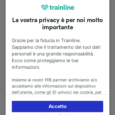
Durata
La vostra privacy è per noi molto
A Francoforte sul meno (stazione
importante
1h 3m
centrale)
Grazie per la fiducia in Trainline.
A Norimberga
3h 21m
Sappiamo che il trattamento dei tuoi dati
personali è una grande responsabilità.
A Stoccarda Centrale
1h 12m
Ecco come proteggiamo le tue
informazioni.
A Parigi
3h 2m
Insieme ai nostri
115
partner archiviamo e/o
accediamo alle informazioni sul dispositivo
A Amsterdam
4h 50m
dell'utente, come gli ID univoci nei cookie, per
il trattamento dei dati personali. È possibile
accettare o gestire le proprie scelte facendo
A Friburgo (Brisgovia) Centrale
2h 2m
Accetto
clic di seguito, tra cui il proprio diritto di