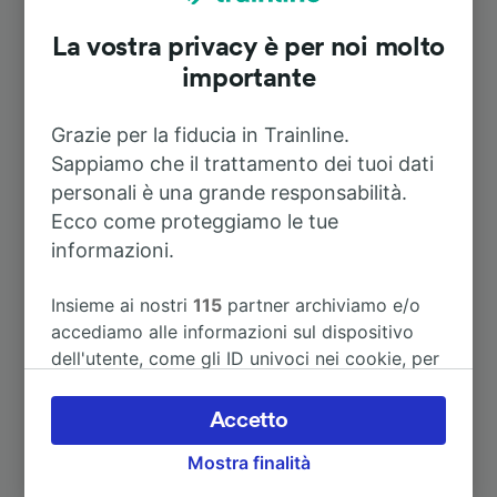
Durata
La vostra privacy è per noi molto
importante
A Aeroporto Düsseldorf
32m
Grazie per la fiducia in Trainline.
Sappiamo che il trattamento dei tuoi dati
A Hamburg-Harburg
3h 42m
personali è una grande responsabilità.
Ecco come proteggiamo le tue
A Köln Hbf
50m
informazioni.
A Leeuwarden
4h 26m
Insieme ai nostri
115
partner archiviamo e/o
accediamo alle informazioni sul dispositivo
dell'utente, come gli ID univoci nei cookie, per
A Friburgo (Brisgovia) Centrale
4h 13m
il trattamento dei dati personali. È possibile
accettare o gestire le proprie scelte facendo
Accetto
A Wattenscheid
1h 4m
clic di seguito, tra cui il proprio diritto di
Mostra finalità
opporsi sulla base di un interesse legittimo o
comunque in qualsiasi momento nella pagina