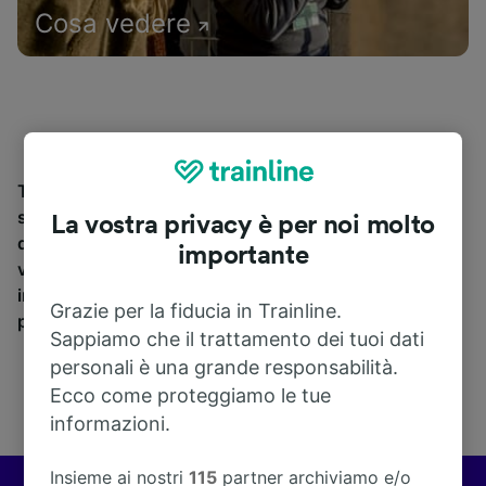
Cosa vedere
Trova le informazioni relative alla stazione e ai suoi
servizi, consulta gli orari dei treni e prenota i biglietti
La vostra privacy è per noi molto
da e per Mörrum station. Trainline opera in 45 paesi e
importante
vende biglietti di 270 compagnie ferroviarie e pullman
incluse
Trenitalia
e
Italo
. Scopri dove Trainline ti può
Grazie per la fiducia in Trainline.
portare da Mörrum station.
Sappiamo che il trattamento dei tuoi dati
personali è una grande responsabilità.
Ecco come proteggiamo le tue
informazioni.
Insieme ai nostri
115
partner archiviamo e/o