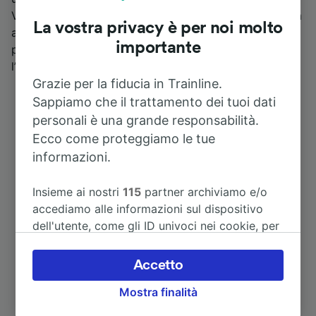
Viareggio diretto a Montale-Agliana esce ogni mattina
La vostra privacy è per noi molto
alle 5:45, l’ultimo alle 23:48. In direzione opposta, il
importante
primo treno a partire da Montale-Agliana è alle 5:42,
l’ultimo alle 22:40.
Grazie per la fiducia in Trainline.
Sappiamo che il trattamento dei tuoi dati
personali è una grande responsabilità.
Ecco come proteggiamo le tue
informazioni.
Insieme ai nostri
115
partner archiviamo e/o
accediamo alle informazioni sul dispositivo
dell'utente, come gli ID univoci nei cookie, per
Itinerari più popolari da Montale-
il trattamento dei dati personali. È possibile
Agliana
accettare o gestire le proprie scelte facendo
Accetto
clic di seguito, tra cui il proprio diritto di
Mostra finalità
opporsi sulla base di un interesse legittimo o
Durata
comunque in qualsiasi momento nella pagina