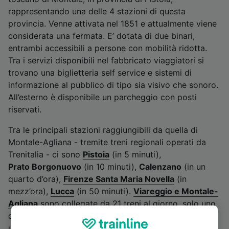
rappresentando una delle 4 stazioni di questa
provincia. Venne attivata nel 1851 e attualmente viene
considerata una fermata. E’ dotata di due binari,
entrambi accessibili a persone con mobilità ridotta.
Tra i servizi disponibili nel fabbricato viaggiatori si
trovano una biglietteria self service e sistemi di
informazione al pubblico di tipo sia visivo che sonoro.
All’esterno è disponibile un parcheggio con posti
riservati.
Tra le principali stazioni raggiungibili da quella di
Montale-Agliana - tremite treni regionali operati da
Trenitalia - ci sono
Pistoia
(in 5 minuti),
Prato Borgonuovo
(in 10 minuti),
Calenzano
(in un
quarto d’ora),
Firenze Santa Maria Novella
(in
mezz’ora),
Lucca
(in 50 minuti).
Viareggio e Montale-
Agliana
sono collegate da 21 treni al giorno, solo uno
diretto. Il tragitto può durare da un’ora e un quarto a
un’ora e tre quarti. Il primo treno a partire da