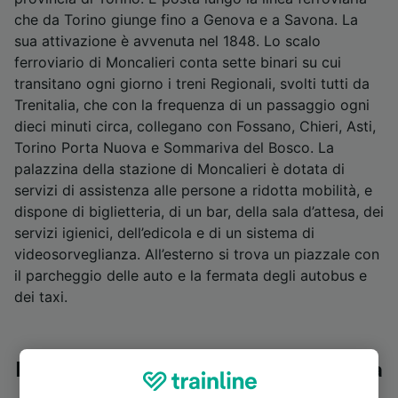
che da Torino giunge fino a Genova e a Savona. La
sua attivazione è avvenuta nel 1848. Lo scalo
ferroviario di Moncalieri conta sette binari su cui
transitano ogni giorno i treni Regionali, svolti tutti da
Trenitalia, che con la frequenza di un passaggio ogni
dieci minuti circa, collegano con Fossano, Chieri, Asti,
Torino Porta Nuova e Sommariva del Bosco. La
palazzina della stazione di Moncalieri è dotata di
servizi di assistenza alle persone a ridotta mobilità, e
dispone di biglietteria, di un bar, della sala d’attesa, dei
servizi igienici, dell’edicola e di un sistema di
videosorveglianza. All’esterno si trova un piazzale con
il parcheggio delle auto e la fermata degli autobus e
dei taxi.
Principali luoghi d'interesse vicino alla
stazione di Moncalieri