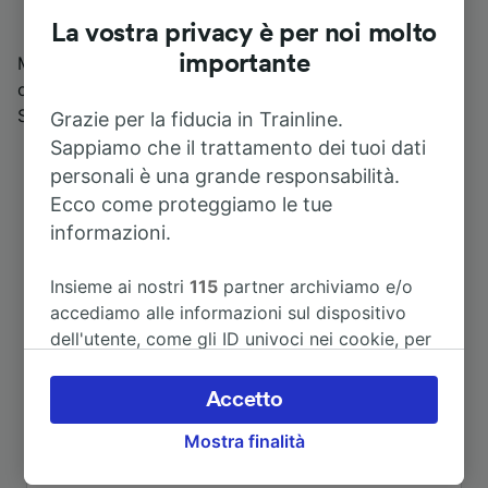
La vostra privacy è per noi molto
importante
Moncalieri è la sosta ideale per chi desidera
conoscere il Museo dell’Automobile, il Parco di
Stupinigi e Superga.
Grazie per la fiducia in Trainline.
Sappiamo che il trattamento dei tuoi dati
personali è una grande responsabilità.
Ecco come proteggiamo le tue
informazioni.
Insieme ai nostri
115
partner archiviamo e/o
accediamo alle informazioni sul dispositivo
dell'utente, come gli ID univoci nei cookie, per
il trattamento dei dati personali. È possibile
Itinerari più popolari da Moncalieri
accettare o gestire le proprie scelte facendo
Accetto
clic di seguito, tra cui il proprio diritto di
Mostra finalità
opporsi sulla base di un interesse legittimo o
Durata
comunque in qualsiasi momento nella pagina