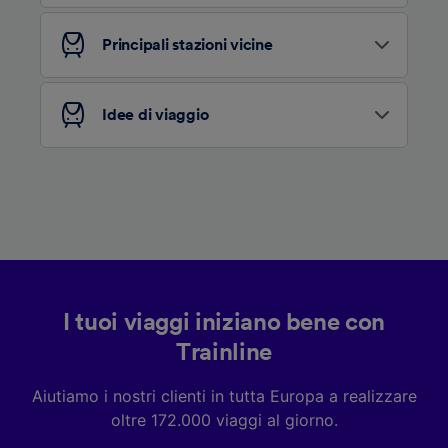
pubblico, sviluppo di servizi.
Elenco dei partner (fornitori)
Principali stazioni vicine
Idee di viaggio
I tuoi viaggi iniziano bene con
Trainline
Aiutiamo i nostri clienti in tutta Europa a realizzare
oltre 172.000 viaggi al giorno.