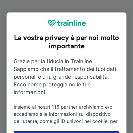
Itinerari più popolari da
Meuselbach-Schwarzmühle
La vostra privacy è per noi molto
importante
Durata
Grazie per la fiducia in Trainline.
A Berlino Centrale
3h 42m
Sappiamo che il trattamento dei tuoi dati
personali è una grande responsabilità.
A Erfurt
1h 37m
Ecco come proteggiamo le tue
informazioni.
A Obstfelderschmiede
12m
Insieme ai nostri
115
partner archiviamo e/o
accediamo alle informazioni sul dispositivo
A Arnstadt Hbf
1h 13m
dell'utente, come gli ID univoci nei cookie, per
il trattamento dei dati personali. È possibile