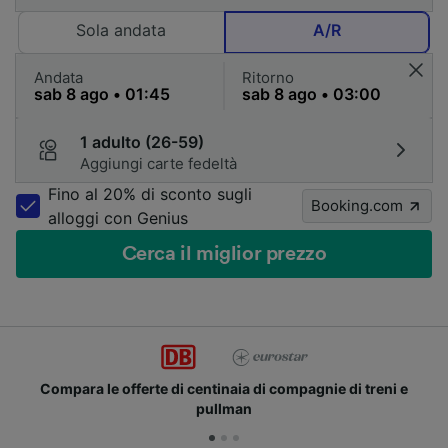
Sola andata
A/R
Andata
Ritorno
1 adulto (26-59)
Aggiungi carte fedeltà
Fino al 20% di sconto sugli
Booking.com
alloggi con Genius
Cerca il miglior prezzo
le offerte di centinaia di compagnie di treni e
Unisci
pullman