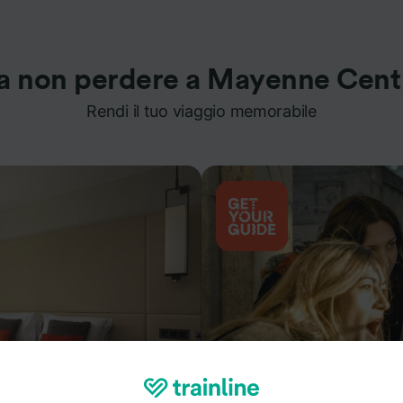
a non perdere a Mayenne Cent
Rendi il tuo viaggio memorabile