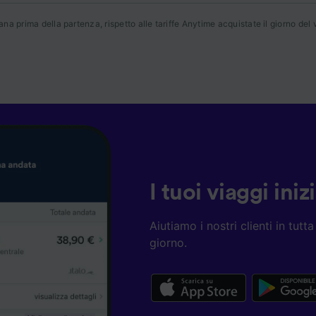
nostri partner trattiamo i dati per fornire:
a prima della partenza, rispetto alle tariffe Anytime acquistate il giorno del v
re dati di geolocalizzazione precisi. Scansione attiva delle
istiche del dispositivo ai fini dell’identificazione. Archiviare
ioni su dispositivo e/o accedervi. Pubblicità e contenuti
izzati, misurazione delle prestazioni dei contenuti e degli 
 sul pubblico, sviluppo di servizi.
ei partner (fornitori)
I tuoi viaggi ini
Aiutiamo i nostri clienti in tut
giorno.