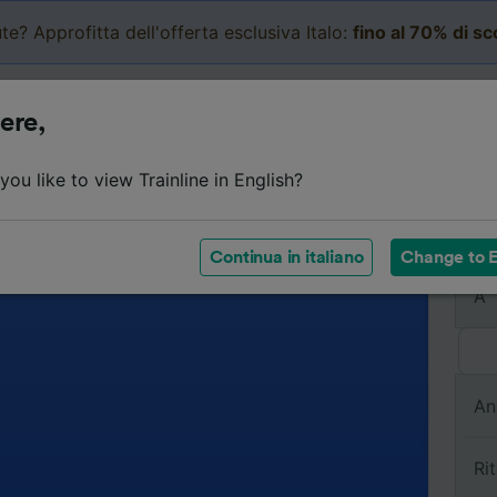
te? Approfitta dell'offerta esclusiva Italo:
fino al 70% di s
Business
Carrello
Le mi
ere,
ou like to view Trainline in English?
Da
Continua in italiano
Change to E
A
An
Ri