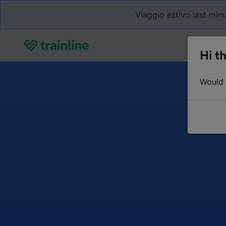
Viaggio estivo last minu
Hi th
Would y