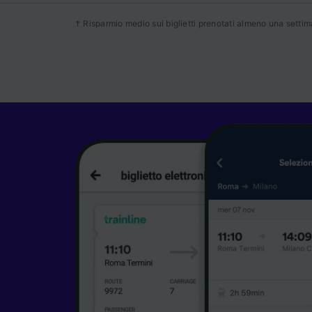
Noi e i 
† Risparmio medio sui biglietti prenotati almeno una settiman
Utilizza
caratter
informaz
personal
ricerche
Elenco d