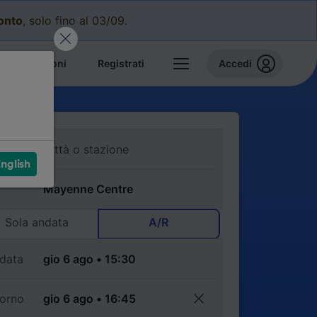
conto
, solo fino al 03/09.
e prenotazioni
Registrati
Accedi
nglish
Sola andata
A/R
data
torno