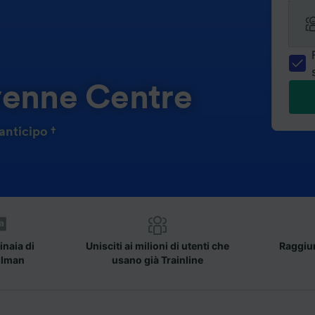
yenne Centre
anticipo †
inaia di
Unisciti ai milioni di utenti che
Raggiun
llman
usano già Trainline