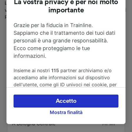
La vostra privacy è per noi molto
La sosta a Marzabotto offre la possibilità di poter
importante
vedere il Sacrario, la Riserva Naturale Contrafforte e il
Parco Regionale storico di Monte Sole.
Grazie per la fiducia in Trainline.
Sappiamo che il trattamento dei tuoi dati
personali è una grande responsabilità.
Ecco come proteggiamo le tue
informazioni.
Insieme ai nostri
115
partner archiviamo e/o
accediamo alle informazioni sul dispositivo
dell'utente, come gli ID univoci nei cookie, per
Itinerari più popolari da Marzabotto
il trattamento dei dati personali. È possibile
accettare o gestire le proprie scelte facendo
Accetto
clic di seguito, tra cui il proprio diritto di
Durata
Mostra finalità
opporsi sulla base di un interesse legittimo o
comunque in qualsiasi momento nella pagina
A Bologna Centrale
7h 1m
dell'informativa sulla privacy. Queste scelte