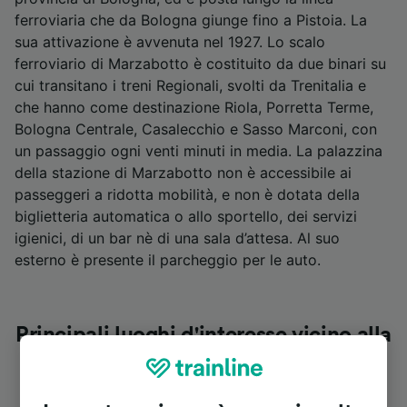
ferroviaria che da Bologna giunge fino a Pistoia. La
sua attivazione è avvenuta nel 1927. Lo scalo
ferroviario di Marzabotto è costituito da due binari su
cui transitano i treni Regionali, svolti da Trenitalia e
che hanno come destinazione Riola, Porretta Terme,
Bologna Centrale, Casalecchio e Sasso Marconi, con
un passaggio ogni venti minuti in media. La palazzina
della stazione di Marzabotto non è accessibile ai
passeggeri a ridotta mobilità, e non è dotata della
biglietteria automatica o allo sportello, dei servizi
igienici, di un bar nè di una sala d’attesa. Al suo
esterno è presente il parcheggio per le auto.
Principali luoghi d'interesse vicino alla
stazione di Marzabotto