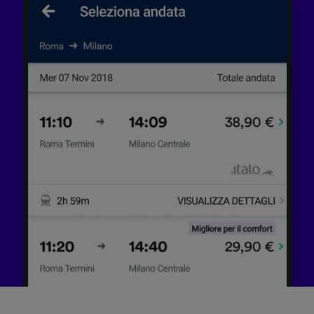
Utilizzare dati di geolocalizzazione precisi.
Scansione attiva delle caratteristiche del
dispositivo ai fini dell’identificazione.
Archiviare informazioni su dispositivo e/o
accedervi. Pubblicità e contenuti
personalizzati, misurazione delle prestazioni
dei contenuti e degli annunci, ricerche sul
pubblico, sviluppo di servizi.
Elenco dei partner (fornitori)