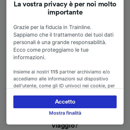
La vostra privacy è per noi molto
A Le Meux-la-Croix-St-Ouen
3m
importante
A Longueil-Annel
35m
Grazie per la fiducia in Trainline.
Sappiamo che il trattamento dei tuoi dati
personali è una grande responsabilità.
A Montdidier
51m
Ecco come proteggiamo le tue
informazioni.
Vedi altri itinerari
Insieme ai nostri
115
partner archiviamo e/o
accediamo alle informazioni sul dispositivo
dell'utente, come gli ID univoci nei cookie, per
il trattamento dei dati personali. È possibile
accettare o gestire le proprie scelte facendo
Accetto
clic di seguito, tra cui il proprio diritto di
Mostra finalità
opporsi sulla base di un interesse legittimo o
Alla ricerca di nuove idee di
comunque in qualsiasi momento nella pagina
viaggio?
dell'informativa sulla privacy. Queste scelte