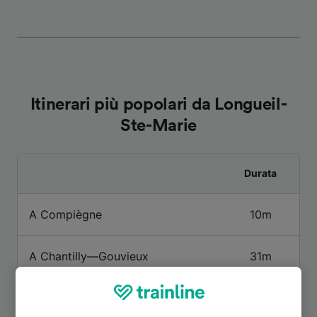
Itinerari più popolari da Longueil-
Ste-Marie
Durata
A Compiègne
10m
A Chantilly—Gouvieux
31m
A Haute-Picardie TGV
2h 29m