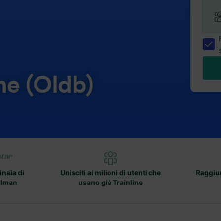
ne (Oldb)
inaia di
Unisciti ai milioni di utenti che
Raggiun
llman
usano già Trainline