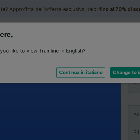
te? Approfitta dell'offerta esclusiva Italo:
fino al 70% di s
Business
Carrello
Le mi
ere,
ou like to view Trainline in English?
Da
Continua in italiano
Change to E
A
An
Ri