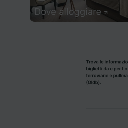
Dove alloggiare
Trova le informazion
biglietti da e per 
ferroviarie e pullm
(Oldb).