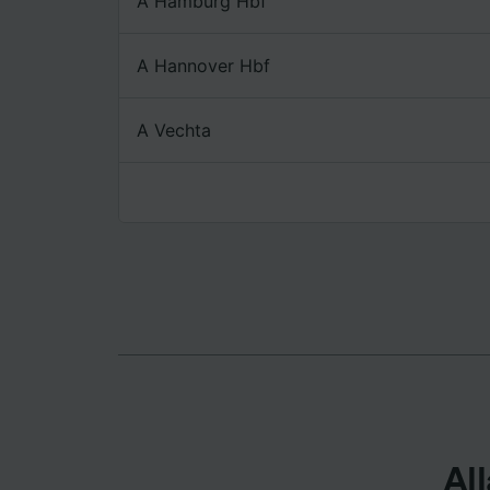
A Hamburg Hbf
Elenco d
A Hannover Hbf
A Vechta
All