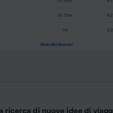
2h 29m
4:2
ei partner (fornitori)
2h 25m
4:2
7m
0:2
Vedi altri itinerari
a ricerca di nuove idee di viag