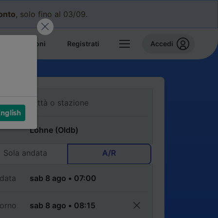
conto
, solo fino al 03/09.
e prenotazioni
Registrati
Accedi
nglish
Sola andata
A/R
data
torno