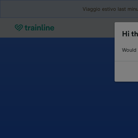
Viaggio estivo last minu
Hi th
Would y