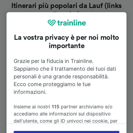
Itinerari più popolari da Lauf (links
Pegnitz)
Durata
La vostra privacy è per noi molto
importante
A Bad Aibling
3h 13m
Grazie per la fiducia in Trainline.
Sappiamo che il trattamento dei tuoi dati
A Aeroporto Francoforte sul Meno
2h 52m
(m) lunga distanza
personali è una grande responsabilità.
Ecco come proteggiamo le tue
informazioni.
A Köln Hbf
3h 56m
Insieme ai nostri
115
partner archiviamo e/o
A Monaco di baviera (stazione
1h 45m
accediamo alle informazioni sul dispositivo
centrale)
dell'utente, come gli ID univoci nei cookie, per
il trattamento dei dati personali. È possibile
A Regensburg Hbf
1h 37m