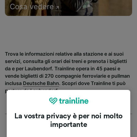
Cosa vedere
Trova le informazioni relative alla stazione e ai suoi
servizi, consulta gli orari dei treni e prenota i biglietti
da e per Laubendorf. Trainline opera in 45 paesi e
vende biglietti di 270 compagnie ferroviarie e pullman
inclusa
Deutsche Bahn
. Scopri dove Trainline ti può
portare da Laubendorf.
La vostra privacy è per noi molto
importante