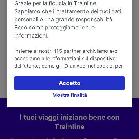
Grazie per la fiducia in Trainline.
Sappiamo che il trattamento dei tuoi dati
Indirizzo
personali è una grande responsabilità.
Ecco come proteggiamo le tue
Wilhermsdorfer Str. 1
informazioni.
90579 Langenzenn
Deutschland
Insieme ai nostri
115
partner archiviamo e/o
accediamo alle informazioni sul dispositivo
dell'utente, come gli ID univoci nei cookie, per
il trattamento dei dati personali. È possibile
accettare o gestire le proprie scelte facendo
Accetto
clic di seguito, tra cui il proprio diritto di
Mostra finalità
opporsi sulla base di un interesse legittimo o
comunque in qualsiasi momento nella pagina
dell'informativa sulla privacy. Queste scelte
I tuoi viaggi iniziano bene con
verranno segnalate ai nostri partner e non
influenzeranno i dati sulla navigazione. I tuoi
Trainline
dati non verranno usati a scopi di