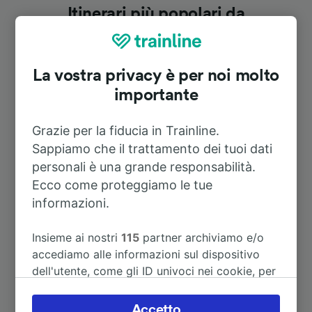
Itinerari più popolari da
Lagerlechfeld
La vostra privacy è per noi molto
Durata
importante
A Kaufering
10m
Grazie per la fiducia in Trainline.
Sappiamo che il trattamento dei tuoi dati
A Augsburg Hbf
24m
personali è una grande responsabilità.
Ecco come proteggiamo le tue
informazioni.
A Berlin-Spandau
4h 47m
Insieme ai nostri
115
partner archiviamo e/o
A Augusta (Germania)
24m
accediamo alle informazioni sul dispositivo
dell'utente, come gli ID univoci nei cookie, per
A Gilching-Argelsried
1h 24m
il trattamento dei dati personali. È possibile
accettare o gestire le proprie scelte facendo
Accetto