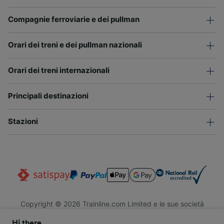
Compagnie ferroviarie e dei pullman
Orari dei treni e dei pullman nazionali
Orari dei treni internazionali
Principali destinazioni
Stazioni
Copyright © 2026 Trainline.com Limited e le sue società
affiliate. Tutti i diritti riservati.
Hi there,
Trainline.com Limited è registrata in Inghilterra e Galles. Società