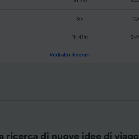
1h 3m
4:4
ei partner (fornitori)
3m
1:2
1h 41m
0:4
Vedi altri itinerari
a ricerca di nuove idee di viag