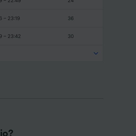
9 – 22:49
24
6 – 23:19
36
9 – 23:42
30
gio?