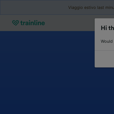
Viaggio estivo last minu
Hi th
Would y