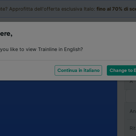
te? Approfitta dell'offerta esclusiva Italo:
fino al 70% di s
Business
Carrello
Le mi
ere,
ou like to view Trainline in English?
Da
Continua in italiano
Change to E
A
An
Ri