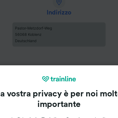
Indirizzo
Pastor-Metzdorf-Weg
56068 Koblenz
Deutschland
a vostra privacy è per noi mol
importante