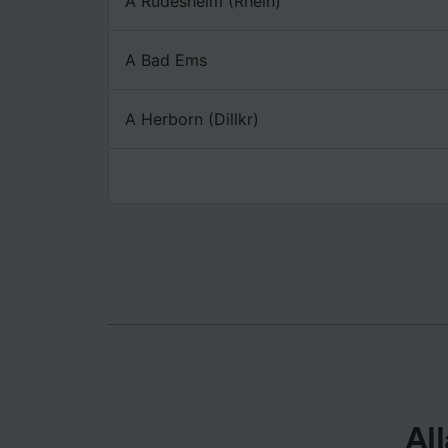
A Rüdesheim (Rhein)
Elenco d
A Bad Ems
A Herborn (Dillkr)
All