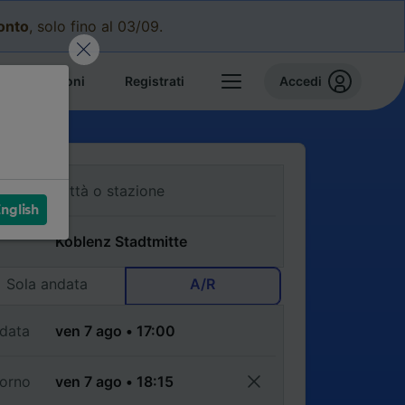
conto
, solo fino al 03/09.
e prenotazioni
Registrati
Accedi
nglish
Sola andata
A/R
data
torno