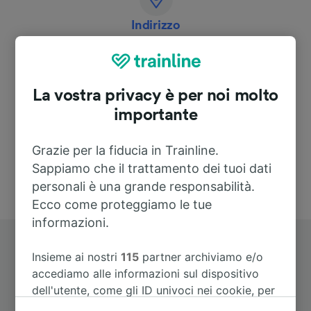
Indirizzo
Bahnhofstraße 26
06636 Kirchscheidungen
La vostra privacy è per noi molto
Deutschland
importante
Grazie per la fiducia in Trainline.
Sappiamo che il trattamento dei tuoi dati
personali è una grande responsabilità.
Ecco come proteggiamo le tue
informazioni.
Insieme ai nostri
115
partner archiviamo e/o
accediamo alle informazioni sul dispositivo
dell'utente, come gli ID univoci nei cookie, per
il trattamento dei dati personali. È possibile