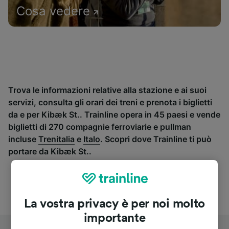
Cosa vedere
Trova le informazioni relative alla stazione e ai suoi
servizi, consulta gli orari dei treni e prenota i biglietti
da e per Kibæk St.. Trainline opera in 45 paesi e vende
biglietti di 270 compagnie ferroviarie e pullman
incluse
Trenitalia
e
Italo
. Scopri dove Trainline ti può
portare da Kibæk St..
La vostra privacy è per noi molto
importante