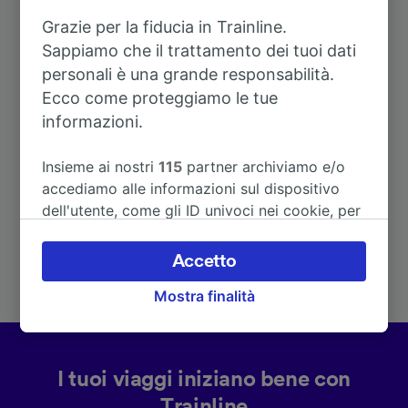
Grazie per la fiducia in Trainline.
Sappiamo che il trattamento dei tuoi dati
personali è una grande responsabilità.
Ecco come proteggiamo le tue
Itinerari più popolari da Kibæk St.
informazioni.
Insieme ai nostri
115
partner archiviamo e/o
Durata
accediamo alle informazioni sul dispositivo
dell'utente, come gli ID univoci nei cookie, per
A Amburgo
5h 42m
il trattamento dei dati personali. È possibile
accettare o gestire le proprie scelte facendo
Accetto
clic di seguito, tra cui il proprio diritto di
A Copenhagen
3h 58m
Mostra finalità
opporsi sulla base di un interesse legittimo o
comunque in qualsiasi momento nella pagina
dell'informativa sulla privacy. Queste scelte
verranno segnalate ai nostri partner e non
I tuoi viaggi iniziano bene con
influenzeranno i dati sulla navigazione. I tuoi
Trainline
dati non verranno usati a scopi di