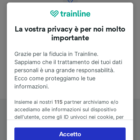
Indirizzo
La vostra privacy è per noi molto
Dorfstraße 31
18059 Pölchow
importante
Deutschland
Grazie per la fiducia in Trainline.
Sappiamo che il trattamento dei tuoi dati
personali è una grande responsabilità.
Ecco come proteggiamo le tue
informazioni.
Insieme ai nostri
115
partner archiviamo e/o
accediamo alle informazioni sul dispositivo
dell'utente, come gli ID univoci nei cookie, per
il trattamento dei dati personali. È possibile
accettare o gestire le proprie scelte facendo
Accetto
clic di seguito, tra cui il proprio diritto di