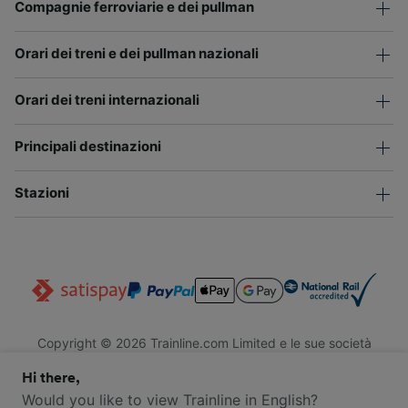
Compagnie ferroviarie e dei pullman
Orari dei treni e dei pullman nazionali
Orari dei treni internazionali
Principali destinazioni
Stazioni
Copyright © 2026 Trainline.com Limited e le sue società
affiliate. Tutti i diritti riservati.
Hi there,
Trainline.com Limited è registrata in Inghilterra e Galles. Società
n. 3846791. Sede legale: 1 Stonecutter St, EC4A 4AH, Londra,
Would you like to view Trainline in English?