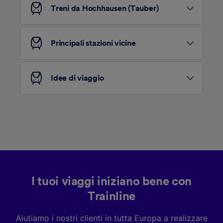
Treni da Hochhausen (Tauber)
per farlo.
Noi e i nostri partner trattiamo i dati per
fornire:
Principali stazioni vicine
Utilizzare dati di geolocalizzazione precisi.
Scansione attiva delle caratteristiche del
dispositivo ai fini dell’identificazione.
Idee di viaggio
Archiviare informazioni su dispositivo e/o
accedervi. Pubblicità e contenuti
personalizzati, misurazione delle prestazioni
dei contenuti e degli annunci, ricerche sul
pubblico, sviluppo di servizi.
Elenco dei partner (fornitori)
I tuoi viaggi iniziano bene con
Trainline
Aiutiamo i nostri clienti in tutta Europa a realizzare