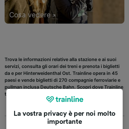
Cosa vedere
Trova le informazioni relative alla stazione e ai suoi
servizi, consulta gli orari dei treni e prenota i biglietti
da e per Hinterweidenthal Ost. Trainline opera in 45
paesi e vende biglietti di 270 compagnie ferroviarie e
pullman inclusa
Deutsche Bahn
. Scopri dove Trainline
ti può portare da Hinterweidenthal Ost.
La vostra privacy è per noi molto
importante