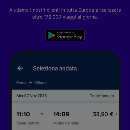
tracciamento se non ci hai fornito il consenso
Aiutiamo i nostri clienti in tutta Europa a realizzare
per farlo.
oltre 172.000 viaggi al giorno.
Noi e i nostri partner trattiamo i dati per
fornire:
Utilizzare dati di geolocalizzazione precisi.
Scansione attiva delle caratteristiche del
dispositivo ai fini dell’identificazione.
Archiviare informazioni su dispositivo e/o
accedervi. Pubblicità e contenuti
personalizzati, misurazione delle prestazioni
dei contenuti e degli annunci, ricerche sul
pubblico, sviluppo di servizi.
Elenco dei partner (fornitori)