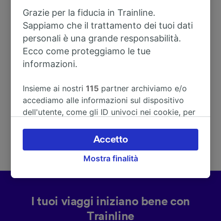
Grazie per la fiducia in Trainline.
Sappiamo che il trattamento dei tuoi dati
Indirizzo
personali è una grande responsabilità.
Ecco come proteggiamo le tue
Kaltenbach 15
informazioni.
66999 Hinterweidenthal
Deutschland
Insieme ai nostri
115
partner archiviamo e/o
accediamo alle informazioni sul dispositivo
dell'utente, come gli ID univoci nei cookie, per
il trattamento dei dati personali. È possibile
accettare o gestire le proprie scelte facendo
Accetto
clic di seguito, tra cui il proprio diritto di
Mostra finalità
opporsi sulla base di un interesse legittimo o
comunque in qualsiasi momento nella pagina
dell'informativa sulla privacy. Queste scelte
verranno segnalate ai nostri partner e non
I tuoi viaggi iniziano bene con
influenzeranno i dati sulla navigazione. I tuoi
Trainline
dati non verranno usati a scopi di