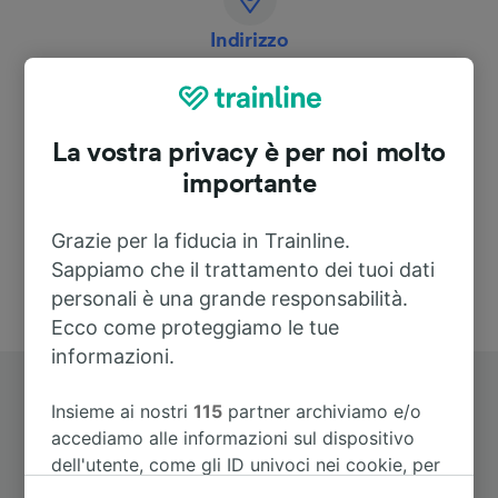
Indirizzo
Hauptstr. 30
67273 Herxheim
La vostra privacy è per noi molto
Deutschland
importante
Grazie per la fiducia in Trainline.
Sappiamo che il trattamento dei tuoi dati
personali è una grande responsabilità.
Ecco come proteggiamo le tue
informazioni.
Insieme ai nostri
115
partner archiviamo e/o
accediamo alle informazioni sul dispositivo
dell'utente, come gli ID univoci nei cookie, per
il trattamento dei dati personali. È possibile