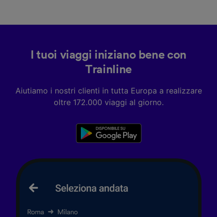
Scansione attiva delle caratteristiche del
dispositivo ai fini dell’identificazione.
Archiviare informazioni su dispositivo e/o
accedervi. Pubblicità e contenuti
personalizzati, misurazione delle prestazioni
dei contenuti e degli annunci, ricerche sul
I tuoi viaggi iniziano bene con
pubblico, sviluppo di servizi.
Trainline
Elenco dei partner (fornitori)
Aiutiamo i nostri clienti in tutta Europa a realizzare
oltre 172.000 viaggi al giorno.