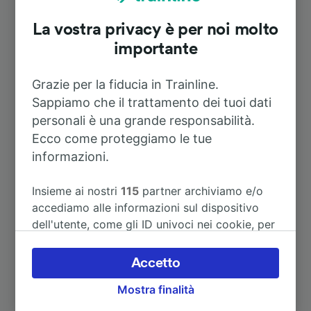
Itinerari più popolari da Hamburg-
Nettelnburg
La vostra privacy è per noi molto
importante
Durata
Grazie per la fiducia in Trainline.
Sappiamo che il trattamento dei tuoi dati
A Westerland (Sylt)
3h 44m
personali è una grande responsabilità.
Ecco come proteggiamo le tue
A Rostock Hbf
1h 43m
informazioni.
A Wolterdingen (Han)
Insieme ai nostri
115
partner archiviamo e/o
1h 41m
accediamo alle informazioni sul dispositivo
dell'utente, come gli ID univoci nei cookie, per
A Bremen Hbf
1h 13m
il trattamento dei dati personali. È possibile
accettare o gestire le proprie scelte facendo
Accetto
A Soltau Nord
1h 44m
clic di seguito, tra cui il proprio diritto di
Mostra finalità
opporsi sulla base di un interesse legittimo o
comunque in qualsiasi momento nella pagina