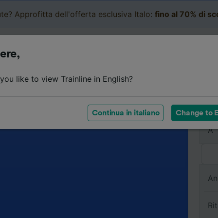
te? Approfitta dell'offerta esclusiva Italo:
fino al 70% di s
Business
Carrello
Le mi
ere,
ou like to view Trainline in English?
Da
Continua in italiano
Change to E
A
An
Ri