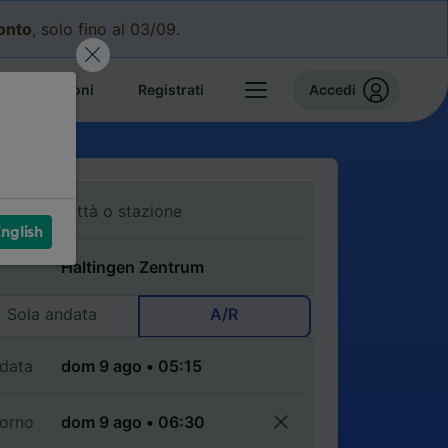
conto
, solo fino al 03/09.
e prenotazioni
Registrati
Accedi
nglish
Sola andata
A/R
data
torno