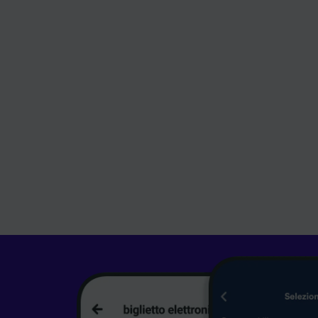
dell'inf
partner 
verranno
farlo.
Noi e i 
Utilizza
caratter
informaz
personal
ricerche
Elenco d