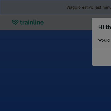
Viaggio estivo last minu
Hi th
Would y