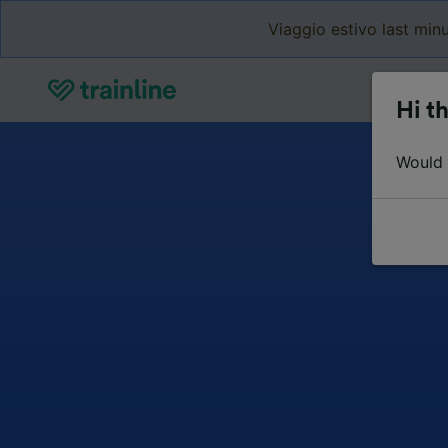
Viaggio estivo last minu
Hi th
Would y