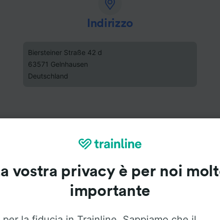
Indirizzo
Biersteiner Straße 42 d
63571 Gelnhausen
Deutschland
a vostra privacy è per noi mol
importante
 per la fiducia in Trainline. Sappiamo che il