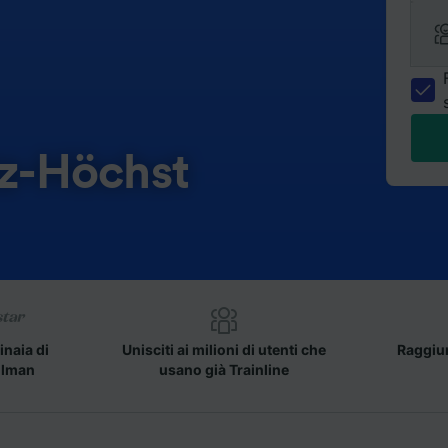
tz-Höchst
inaia di
Unisciti ai milioni di utenti che
Raggiun
llman
usano già Trainline