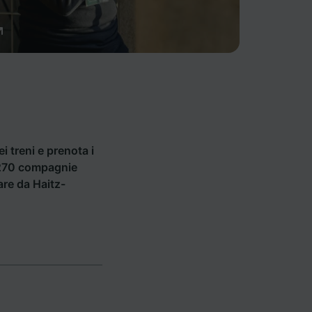
ei treni e prenota i
i 270 compagnie
are da Haitz-