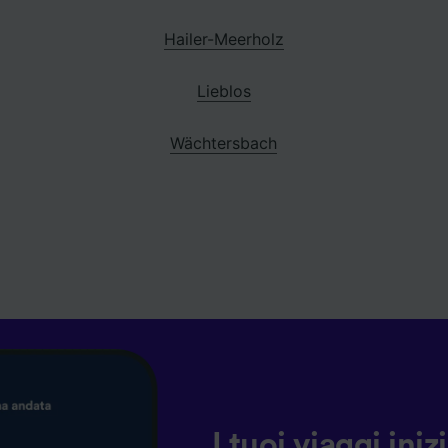
Hailer-Meerholz
Lieblos
Wächtersbach
I tuoi viaggi ini