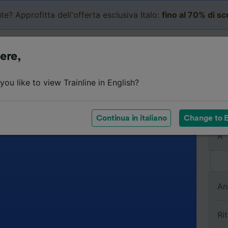
te? Approfitta dell'offerta esclusiva Italo:
fino al 70% di s
Business
Carrello
Le mi
ere,
ou like to view Trainline in English?
Da
Continua in italiano
Change to E
A
An
Ri