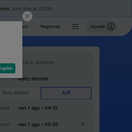
conto
, solo fino al 03/09.
e prenotazioni
Registrati
Accedi
nglish
Sola andata
A/R
data
torno