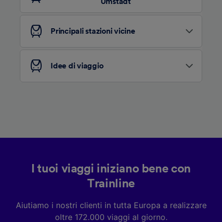
Umstadt
pubblico, sviluppo di servizi.
Elenco dei partner (fornitori)
Principali stazioni vicine
Idee di viaggio
I tuoi viaggi iniziano bene con
Trainline
Aiutiamo i nostri clienti in tutta Europa a realizzare
oltre 172.000 viaggi al giorno.