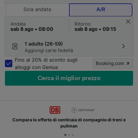
Sola andata
A/R
Andata
Ritorno
1 adulto (26-59)
Aggiungi carte fedeltà
Fino al 20% di sconto sugli
Booking.com
alloggi con Genius
Cerca il miglior prezzo
naia di compagnie di treni e
Unisciti ai milioni di ute
lman