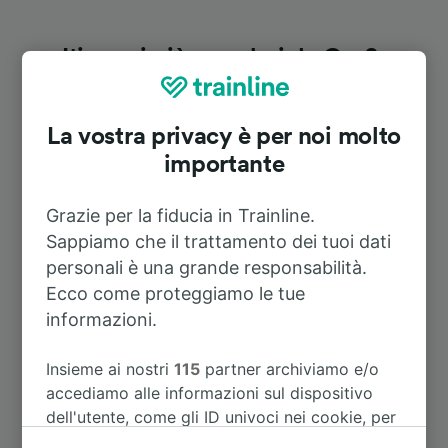
Itinerari più popolari da Groß-
Umstadt Klein-Umstadt
La vostra privacy è per noi molto
Durata
importante
A Heppenheim (Bergstr)
1h 10m
Grazie per la fiducia in Trainline.
Sappiamo che il trattamento dei tuoi dati
personali è una grande responsabilità.
A Berlino
4h 23m
Ecco come proteggiamo le tue
informazioni.
A Bensheim
1h 4m
Insieme ai nostri
115
partner archiviamo e/o
A Berlin Hermannstraße
5h 8m
accediamo alle informazioni sul dispositivo
dell'utente, come gli ID univoci nei cookie, per
il trattamento dei dati personali. È possibile