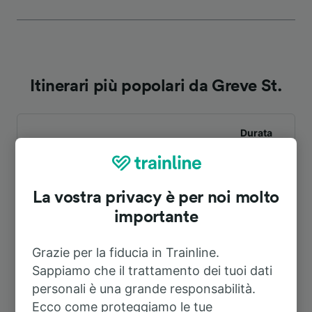
Itinerari più popolari da Greve St.
Durata
A Copenhagen
22m
La vostra privacy è per noi molto
A Firenze
23h 46m
importante
Grazie per la fiducia in Trainline.
A Echirolles
20h 53m
Sappiamo che il trattamento dei tuoi dati
personali è una grande responsabilità.
A Firenze Santa Maria Novella
23h 46m
Ecco come proteggiamo le tue