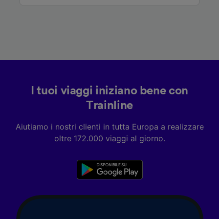
Utilizzare dati di geolocalizzazione precisi.
Scansione attiva delle caratteristiche del
dispositivo ai fini dell’identificazione.
Archiviare informazioni su dispositivo e/o
accedervi. Pubblicità e contenuti
personalizzati, misurazione delle prestazioni
dei contenuti e degli annunci, ricerche sul
pubblico, sviluppo di servizi.
I tuoi viaggi iniziano bene con
Elenco dei partner (fornitori)
Trainline
Aiutiamo i nostri clienti in tutta Europa a realizzare
oltre 172.000 viaggi al giorno.