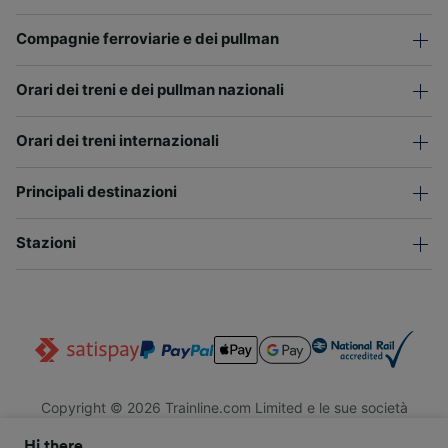
Compagnie ferroviarie e dei pullman
Orari dei treni e dei pullman nazionali
Orari dei treni internazionali
Principali destinazioni
Stazioni
Copyright © 2026 Trainline.com Limited e le sue società
affiliate. Tutti i diritti riservati.
Hi there,
Trainline.com Limited è registrata in Inghilterra e Galles. Società