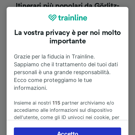
Itinerari più popolari da Görlitz-
Weinhübel
La vostra privacy è per noi molto
Durata
importante
A Aeroporto Berlino Schönefeld
2h 40m
Grazie per la fiducia in Trainline.
Sappiamo che il trattamento dei tuoi dati
A Erfurt Hbf
3h 32m
personali è una grande responsabilità.
Ecco come proteggiamo le tue
informazioni.
A Berlino Centrale
3h 9m
Insieme ai nostri
115
partner archiviamo e/o
A Dresden Hbf
1h 36m
accediamo alle informazioni sul dispositivo
dell'utente, come gli ID univoci nei cookie, per
A Vetschau
1h 34m
il trattamento dei dati personali. È possibile
accettare o gestire le proprie scelte facendo
Accetto