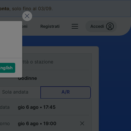
conto
, solo fino al 03/09.
e prenotazioni
Registrati
Accedi
nglish
Sola andata
A/R
data
torno