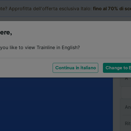
te? Approfitta dell'offerta esclusiva Italo:
fino al 70% di s
Business
Carrello
Le mi
ere,
ou like to view Trainline in English?
Da
Continua in italiano
Change to E
A
An
Ri