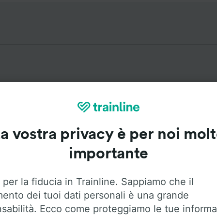
Itinerari più popolari da Godinn
a vostra privacy è per noi mol
Durata
Primo 
importante
1h 37m
5:1
 per la fiducia in Trainline. Sappiamo che il
mento dei tuoi dati personali è una grande
18m
5:1
sabilità. Ecco come proteggiamo le tue informa