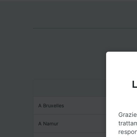
L
A Bruxelles
Grazie
tratta
A Namur
respon