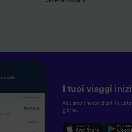
I tuoi viaggi ini
Aiutiamo i nostri clienti in tut
giorno.