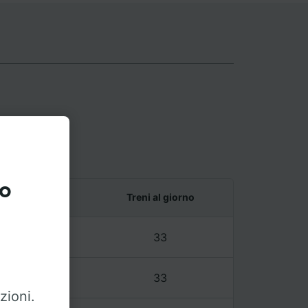
e
to
e ultimo treno
Treni al giorno
1 – 21:50
33
1 – 21:50
33
zioni.