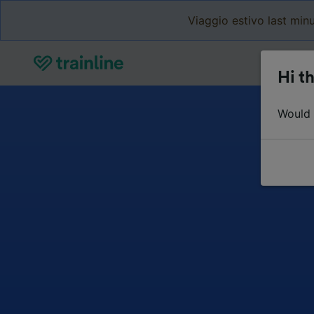
Viaggio estivo last minu
Hi th
Would y