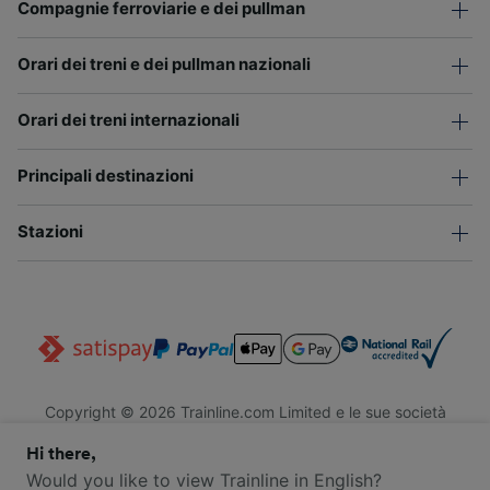
Compagnie ferroviarie e dei pullman
Orari dei treni e dei pullman nazionali
Orari dei treni internazionali
Principali destinazioni
Stazioni
Copyright © 2026 Trainline.com Limited e le sue società
affiliate. Tutti i diritti riservati.
Hi there,
Trainline.com Limited è registrata in Inghilterra e Galles. Società
n. 3846791. Sede legale: 1 Stonecutter St, EC4A 4AH, Londra,
Would you like to view Trainline in English?