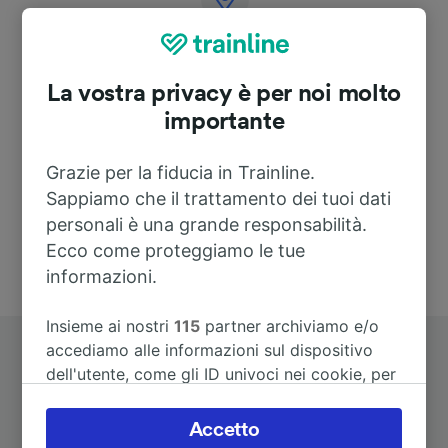
Indirizzo
La vostra privacy è per noi molto
Am Bahnhof 1
35305 Grünberg
importante
Deutschland
Grazie per la fiducia in Trainline.
Sappiamo che il trattamento dei tuoi dati
personali è una grande responsabilità.
Ecco come proteggiamo le tue
informazioni.
Insieme ai nostri
115
partner archiviamo e/o
accediamo alle informazioni sul dispositivo
dell'utente, come gli ID univoci nei cookie, per
il trattamento dei dati personali. È possibile
accettare o gestire le proprie scelte facendo
Accetto
clic di seguito, tra cui il proprio diritto di