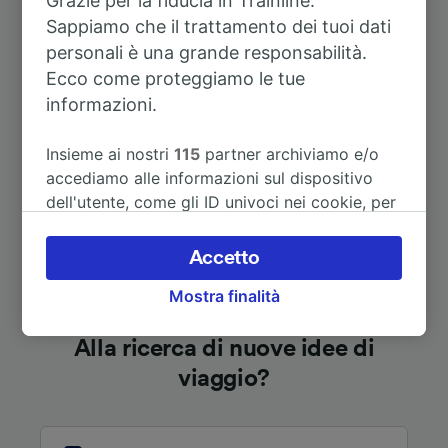
Grazie per la fiducia in Trainline.
Sappiamo che il trattamento dei tuoi dati
A Odense
1h 26m
personali è una grande responsabilità.
Ecco come proteggiamo le tue
A Amburgo
4h 29m
informazioni.
Vedi altri itinerari
Insieme ai nostri
115
partner archiviamo e/o
accediamo alle informazioni sul dispositivo
dell'utente, come gli ID univoci nei cookie, per
il trattamento dei dati personali. È possibile
accettare o gestire le proprie scelte facendo
Accetto
clic di seguito, tra cui il proprio diritto di
Mostra finalità
opporsi sulla base di un interesse legittimo o
comunque in qualsiasi momento nella pagina
dell'informativa sulla privacy. Queste scelte
Alla ricerca di nuove idee di
verranno segnalate ai nostri partner e non
viaggio?
influenzeranno i dati sulla navigazione. I tuoi
dati non verranno usati a scopi di
tracciamento se non ci hai fornito il consenso