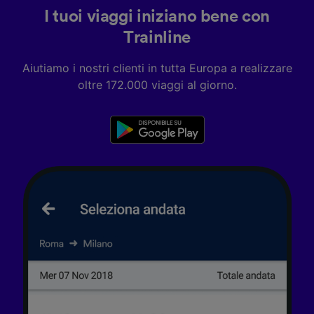
accedervi. Pubblicità e contenuti
I tuoi viaggi iniziano bene con
personalizzati, misurazione delle prestazioni
Trainline
dei contenuti e degli annunci, ricerche sul
pubblico, sviluppo di servizi.
Aiutiamo i nostri clienti in tutta Europa a realizzare
Elenco dei partner (fornitori)
oltre 172.000 viaggi al giorno.