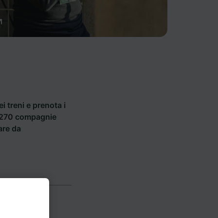
ei treni e prenota i
di 270 compagnie
are da