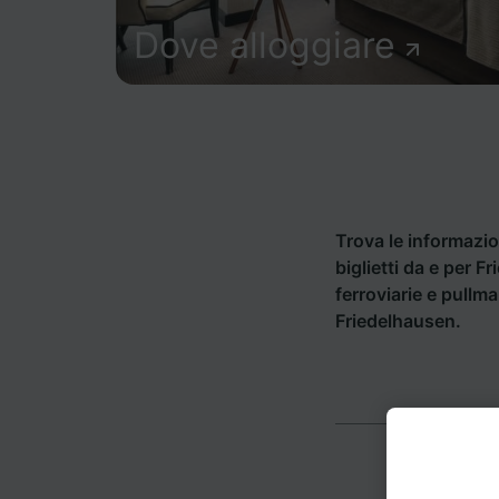
Dove alloggiare
Trova le informazion
biglietti da e per 
ferroviarie e pullm
Friedelhausen.