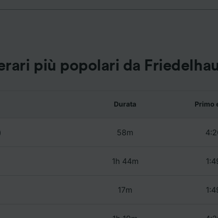
nostri partner trattiamo i dati per fornire:
re dati di geolocalizzazione precisi. Scansione attiva delle
istiche del dispositivo ai fini dell’identificazione. Archiviare
ioni su dispositivo e/o accedervi. Pubblicità e contenuti
izzati, misurazione delle prestazioni dei contenuti e degli 
 sul pubblico, sviluppo di servizi.
nerari più popolari da Friedelha
ei partner (fornitori)
Durata
Primo 
)
58m
4:2
1h 44m
1:4
17m
1:4