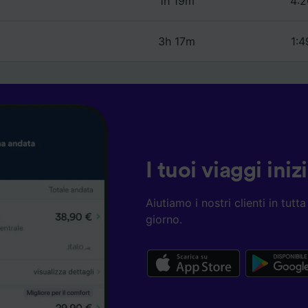
1h 19m
4:2
3h 17m
1:4
I tuoi viaggi ini
Aiutiamo i nostri clienti in tut
giorno.