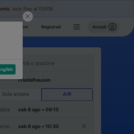
conto
, solo fino al 03/09.
e prenotazioni
Registrati
Accedi
nglish
Sola andata
A/R
data
torno