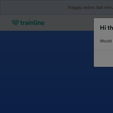
Viaggio estivo last minu
Hi th
Would y