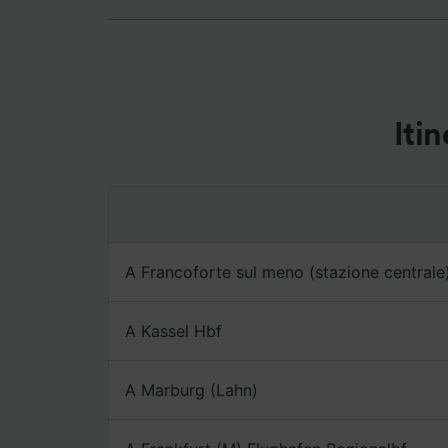
Noi e i 
Utilizza
caratter
informaz
personal
ricerche
Iti
Elenco d
A Francoforte sul meno (stazione centrale
A Kassel Hbf
A Marburg (Lahn)