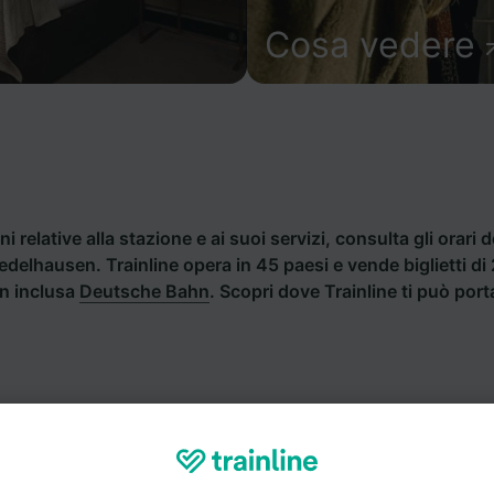
Cosa vedere
i relative alla stazione e ai suoi servizi, consulta gli orari d
Friedelhausen. Trainline opera in 45 paesi e vende biglietti 
an inclusa
Deutsche Bahn
. Scopri dove Trainline ti può port