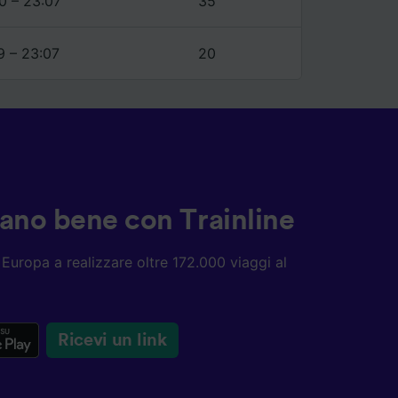
0 – 23:07
35
9 – 23:07
20
ziano bene con Trainline
ta Europa a realizzare oltre 172.000 viaggi al
Ricevi un link