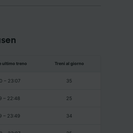
annunci,
usen
e ultimo treno
Treni al giorno
0 – 23:07
35
9 – 22:48
25
9 – 23:49
34