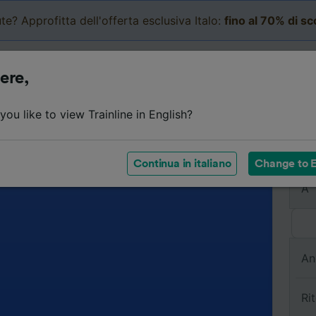
te? Approfitta dell'offerta esclusiva Italo:
fino al 70% di s
Business
Carrello
Le mi
ere,
ou like to view Trainline in English?
Da
Continua in italiano
Change to E
A
An
Ri