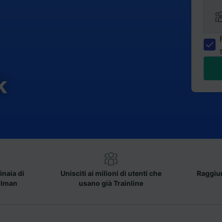
k
inaia di
Unisciti ai milioni di utenti che
Raggiun
llman
usano già Trainline