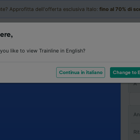
te? Approfitta dell'offerta esclusiva Italo:
fino al 70% di s
Business
Carrello
Le mi
ere,
ou like to view Trainline in English?
Da
Continua in italiano
Change to E
A
An
Ri