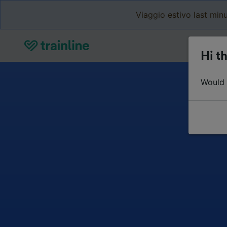
Viaggio estivo last minu
Hi th
Would y