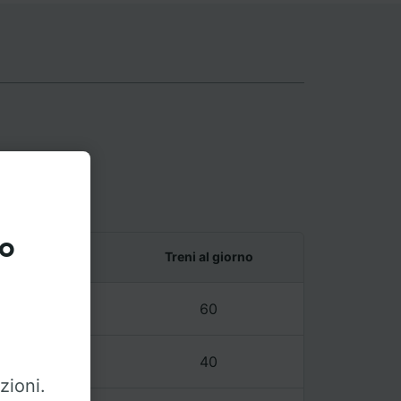
to
e ultimo treno
Treni al giorno
7 – 23:44
60
3 – 23:44
40
zioni.