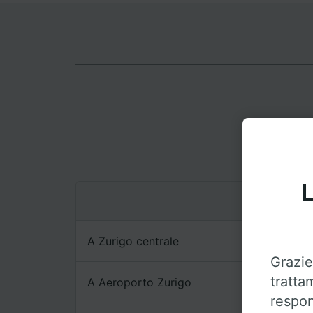
L
A Zurigo centrale
Grazie
tratta
A Aeroporto Zurigo
respon