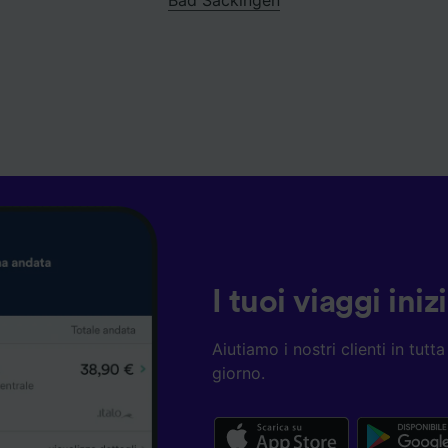
I tuoi viaggi ini
Aiutiamo i nostri clienti in tut
giorno.