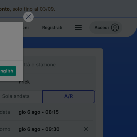
conto
, solo fino al 03/09.
e prenotazioni
Registrati
Accedi
nglish
Sola andata
A/R
data
torno