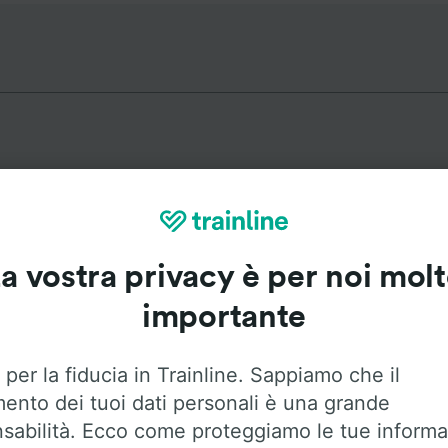
Itinerari più popolari da Frick
a vostra privacy è per noi mol
Durata
Primo 
importante
22m
0:4
 per la fiducia in Trainline. Sappiamo che il
mento dei tuoi dati personali è una grande
13m
4:3
sabilità. Ecco come proteggiamo le tue informa